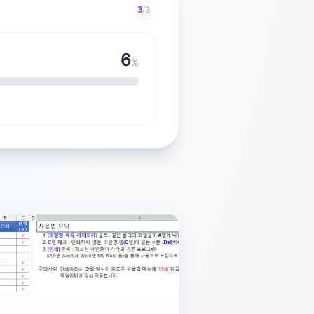
3
/3
S 하단의 오디오 믹서에서 캡처보드
7
옵션을 '모니터링 끔'이 아닌 '모니
%
유 시 해당 소리가 함께 송출됩니다.
반드시 [애플리케이션] 탭에서 OBS
들린다면, 윈도우 소리 설정에서 출
] 버튼을 눌러 [오디오 입력 캡처]
, 1번에서 말씀드린 모니터링 설정
하기' 설정을 건드려보며 소리 간섭