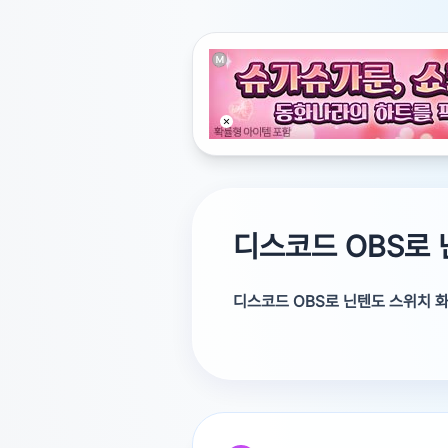
디스코드 OBS로
디스코드 OBS로 닌텐도 스위치 
안녕하세요. 선불폰~알뜰폰~인터
저렴한 개통을 돕는 KR한국통신센
질문에 대해서 답변해드릴게요.