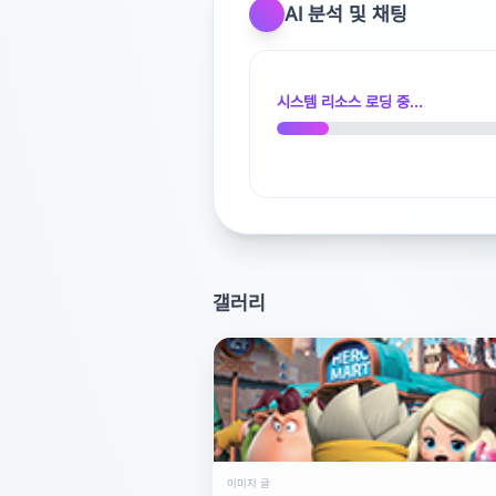
AI 분석 및 채팅
1.OBS 오디오 모니터링 설정 확인
화면은 나오는데 소리가 전달되지 
장치 옆의 톱니바퀴 아이콘을 누르고
시스템 리소스 로딩 중...
터링 및 출력'으로 변경해 주세요.
2.디스코드 화면 공유 방식 체크
디스코드에서 '화면 공유'를 할 때
프로그램 창을 개별적으로 선택하여
력 장치가 디스코드와 OBS 모두 
갤러리
3.캡처보드 오디오 입력 장치 추가
OBS 소스 목록에 캡처보드 영상만
를 추가하고, 장치를 코시(COSY
을 적용하면 해결될 것입니다. 또한
이 있는지 확인해 보시는 것도 좋습
이미지 글