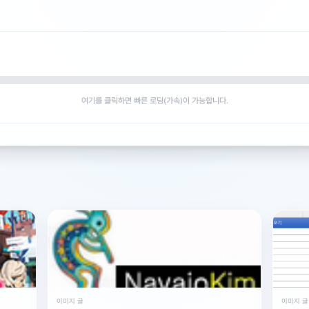
업할때
 수있는동전입니다
자국입니다​
여기를 클릭하면 빠른 로딩(가속)이 가능합니다.
이미지 글
이미지 글