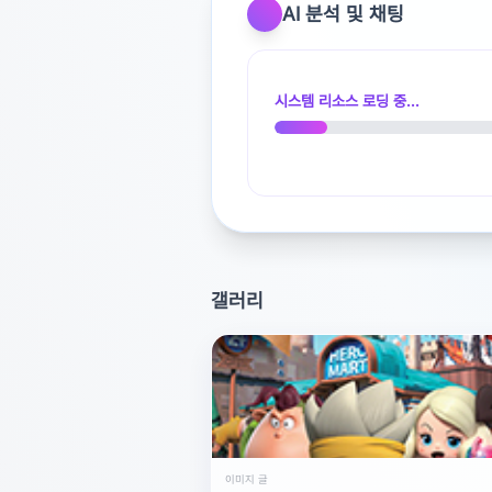
가치는 액면그대로 100원입니다
AI 분석 및 채팅
사진의 100원은 은행 롤기계 작
생기는 롤자국으로 아주 흔히 볼
은행에서 동전 롤말때 생기는 기계
시스템 리소스 로딩 중...
*채택부탁드립니다*
광고 [X]를 누르면 내용이 해제됩니다
갤러리
이미지 글