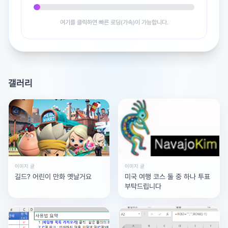
다만 4K 고화질로 길게 여러 효과 자막 많이 넣고
여기를 클릭하면 빠른 로딩(가속)이 가능합니다.
동시에 다른 프로그램까지 돌리면 숨이 좀 차긴 할 수 있으
니
램은 가능한 한 넉넉한 옵션으로 고르시는게 좋을 것 같아
요!
갤러리
정리하면 간단 컷편집 자막 기본 색보정 위주면
네오로도 충분히 경기 편집 가능하니
처음 입문용 가성비로는 괜찮은 선택이라고 보시면 돼요^^
이미지 글
이미지 글
길드? 어린이 만화 옛날거요
미국 여행 코스 둘 중 하나 투표
광고 [X]를 누르면 내용이 해제됩니다
부탁드립니다